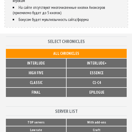
игрокам
На сайте отсутствуют многочисленные кнопки Анонсеров
(приемлемо будет до 5 кнопок)
Бонусом будет мультиязычность сайта/форума
SELECT CHRONICLES
ALL CHRONICLES
INTERLUDE
INTERLUDE+
HIGH FIVE
ESSENCE
CLASSIC
C1-C4
FINAL
EPILOGUE
SERVER LIST
TOP servers
With add-ons
Low rate
Craft