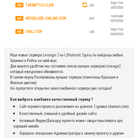
High Five
THEBATTLE.CLUB
x10
20.07.2026
Interlude
INTERLUDE-ONLINE.COM
GVE
05.07.2026
High Five
CHILL.TOP
x30
26.06.2026
Ищи новые сервера Lineage 2 на L2Hub.net. Здесь ты найдешь любые
Хроники и Рейты на свой вкус.
Для вашего удобства мы составили список лучших серверов Lineage2,
который ежедневно обновляется.
В самом верху Расположены лучшие сервера (помечены Красным и
Желтым цветом)
Не пропустите открытие своего любимого сервера уже сегодня!
Как выбрать наиболее качественный сервер ?
Сайт игрового проекта расположен на домене 2 уровня (domain.com)
Качественный, стильный и удобный дизайн сайта
Активный Форум/Дискорд проекта может свидетельствовать про
хороший онлайн
Хорошее отношение Администратора к своему проекту и другим