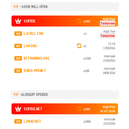
VIP
- SOON WILL OPEN
High Five
SCRYDE
x100
Tomorrow
High Five
L2CHILL.FUN
x3
Tomorrow
C1-C4
LU4.ORG
x1
17.08.2026
Interlude
KETRAWARS.ORG
x1200
21.08.2026
Interlude
EURO-PVP.NET
x100
04.09.2026
VIP
- ALREADY OPENED
High Five
SCRYDE.NET
x100
10.07.2026
Interlude
L2MAD.NET
x100k
25.07.2026