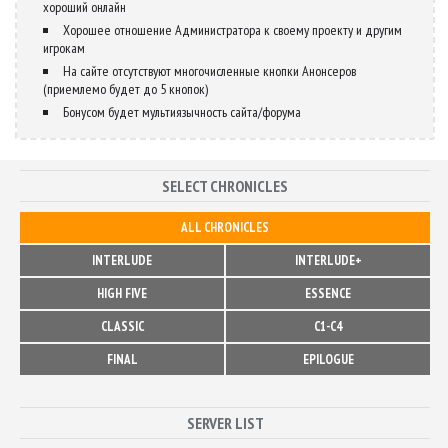
хороший онлайн
Хорошее отношение Администратора к своему проекту и другим
игрокам
На сайте отсутствуют многочисленные кнопки Анонсеров
(приемлемо будет до 5 кнопок)
Бонусом будет мультиязычность сайта/форума
SELECT CHRONICLES
ALL CHRONICLES
INTERLUDE
INTERLUDE+
HIGH FIVE
ESSENCE
CLASSIC
C1-C4
FINAL
EPILOGUE
SERVER LIST